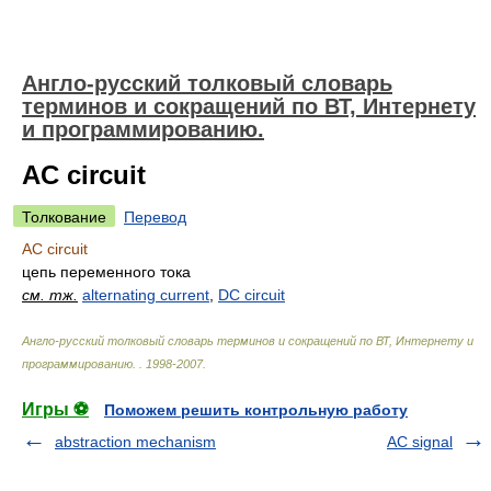
Англо-русский толковый словарь
терминов и сокращений по ВТ, Интернету
и программированию.
AC circuit
Толкование
Перевод
AC circuit
цепь переменного тока
см. тж.
alternating current
,
DC circuit
Англо-русский толковый словарь терминов и сокращений по ВТ, Интернету и
программированию.
.
1998-2007
.
Игры ⚽
Поможем решить контрольную работу
abstraction mechanism
AC signal