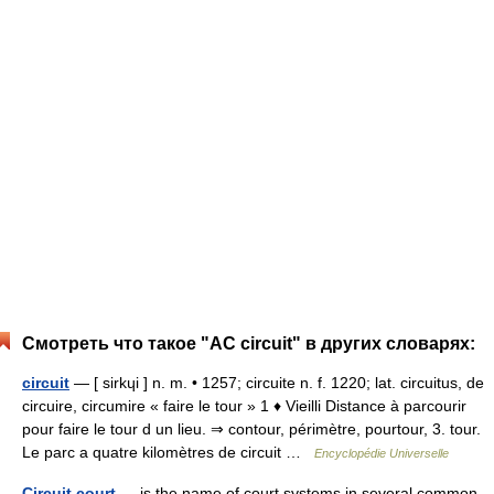
Смотреть что такое "AC circuit" в других словарях:
circuit
— [ sirkɥi ] n. m. • 1257; circuite n. f. 1220; lat. circuitus, de
circuire, circumire « faire le tour » 1 ♦ Vieilli Distance à parcourir
pour faire le tour d un lieu. ⇒ contour, périmètre, pourtour, 3. tour.
Le parc a quatre kilomètres de circuit …
Encyclopédie Universelle
Circuit court
— is the name of court systems in several common