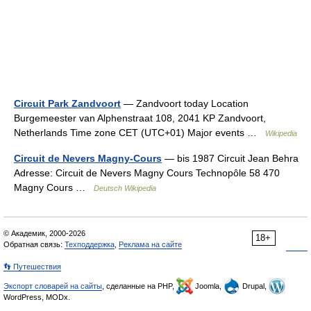
Circuit Park Zandvoort
— Zandvoort today Location
Burgemeester van Alphenstraat 108, 2041 KP Zandvoort,
Netherlands Time zone CET (UTC+01) Major events …
Wikipedia
Circuit de Nevers Magny-Cours
— bis 1987 Circuit Jean Behra
Adresse: Circuit de Nevers Magny Cours Technopôle 58 470
Magny Cours …
Deutsch Wikipedia
© Академик, 2000-2026
18+
Обратная связь:
Техподдержка
,
Реклама на сайте
👣 Путешествия
Экспорт словарей на сайты
, сделанные на PHP,
Joomla,
Drupal,
WordPress, MODx.